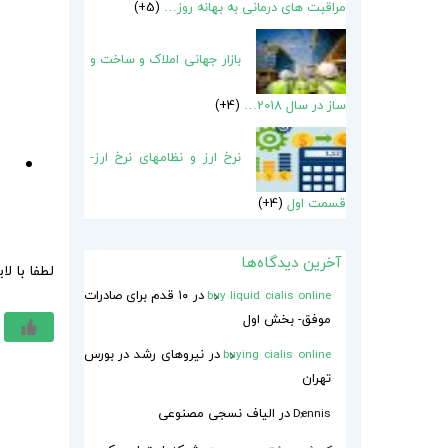
مراقبت های درمانی به بهانه روز…
5+
بازار جهانی املاک و ساخت و
ساز در سال 2018…
4+
نرخ ارز و نظامهای نرخ ارز-
قسمت اول
4+
آخرین دیدگاه‌ها
لطفا با ل
در
۱۰ قدم برای صادرات
buy liquid cialis online
موفق- بخش اول
در
نیروهای رشد در بورس
buying cialis online
تهران
در
الیاف نسجی مصنوعی
Dennis