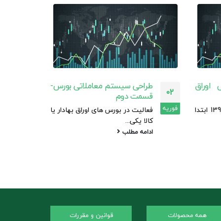
 اوراق
طراحی سیستم معاملاتی بورس-
طرا
02
02
قسمت دوم
پای
فوریه
فوریه
در روز های آغازین سال 1399 ابتدا
فعالیت در بورس های اوراق بهادار یا
فعا
کالا یکی...
کالا
ادامه مطلب
ادا
همه محصولات
قوانین و مقررات