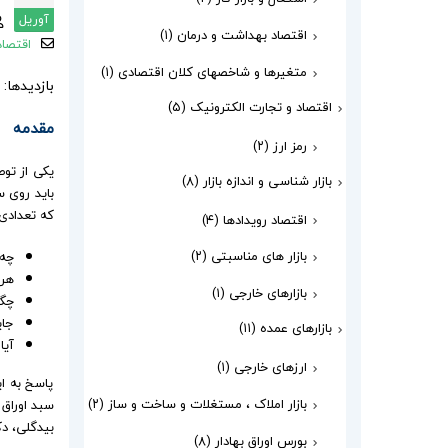
آوریل
اقتصاد بهداشت و درمان
(۱)
اقتصاد
متغیرها و شاخصهای کلان اقتصادی
(۱)
بازدیدها: 652
اقتصاد و تجارت الکترونیک
(۵)
مقدمه
رمز ارز
(۲)
یکی از توص
بازار شناسی و اندازه بازار
(۸)
باید روی 
که تعدادی 
اقتصاد رویدادها
(۴)
بازار های مناسبتی
(۲)
چه 
هر 
بازارهای خارجی
(۱)
چگو
جای
بازارهای عمده
(۱۱)
آیا
ارزهای خارجی
(۱)
پاسخ به ا
بازار املاک ، مستغلات و ساخت و ساز
(۲)
بیدگلی، د
بورس اوراق بهادار
(۸)