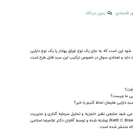
ر اقتصادی
بدون دیدگاه
ی شود این است که به جای یک نوع اوراق بهادار یا یک نوع دارایی
جود دارد و تعدادی سوال در خصوص ترکیب این سبد قابل طرح است
رفت؟
رایی ما چیست؟
بد دارایی هایمان لحاظ کنیم یا خیر؟
 می شود منابعی نظیر «تجزیه و تحلیل سرمایه گذاری و مدیریت
سبد اوراق بهادار» که توسط دکتر فرانک کی. رایلی (Frank K. Reilly) ودکتر کیت سی. براون (Keith C. Brawn) نوشته شده و توسط آقایان دکتر غلامرضا اسلامی
گاه منتشر شده است.