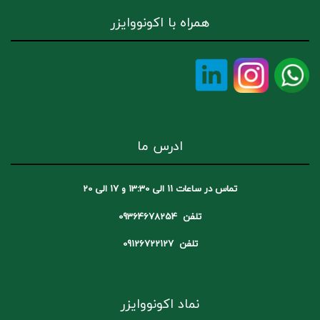
همراه با اکونووایزر
ادرس ما
تماس در ساعات 11 الی 13:30 و 17 الی 20
تلفن 09364678254
تلفن 09126722127
نماد اکونووایزر