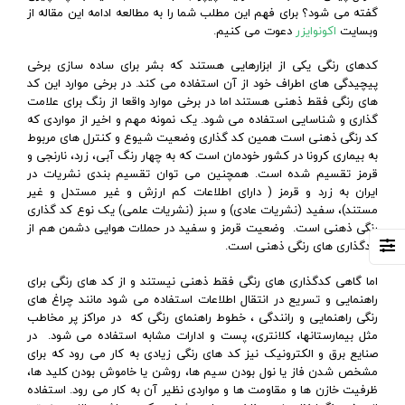
گفته می شود؟ برای فهم این مطلب شما را به مطالعه ادامه این مقاله از
وبسایت
اکونوایزر
دعوت می کنیم.
کدهای رنگی یکی از ابزارهایی هستند که بشر برای ساده سازی برخی
پیچیدگی های اطراف خود از آن استفاده می کند. در برخی موارد این کد
های رنگی فقط ذهنی هستند اما در برخی موارد واقعا از رنگ برای علامت
گذاری و شناسایی استفاده می شود. یک نمونه مهم و اخیر از مواردی که
کد رنگی ذهنی است همین کد گذاری وضعیت شیوع و کنترل های مربوط
به بیماری کرونا در کشور خودمان است که به چهار رنگ آبی، زرد، نارنجی و
قرمز تقسیم شده است. همچنین می توان تقسیم بندی نشریات در
ایران به زرد و قرمز ( دارای اطلاعات کم ارزش و غیر مستدل و غیر
مستند)، سفید (نشریات عادی) و سبز (نشریات علمی) یک نوع کد گذاری
رنگی ذهنی است. وضعیت قرمز و سفید در حملات هوایی دشمن هم از
کدگذاری های رنگی ذهنی است.
اما گاهی کدگذاری های رنگی فقط ذهنی نیستند و از کد های رنگی برای
راهنمایی و تسریع در انتقال اطلاعات استفاده می شود مانند چراغ های
رنگی راهنمایی و رانندگی ، خطوط راهنمای رنگی که در مراکز پر مخاطب
مثل بیمارستانها، کلانتری، پست و ادارات مشابه استفاده می شود. در
صنایع برق و الکترونیک نیز کد های رنگی زیادی به کار می رود که برای
مشخص شدن فاز یا نول بودن سیم ها، روشن یا خاموش بودن کلید ها،
ظرفیت خازن ها و مقاومت ها و مواردی نظیر آن به کار می رود. استفاده