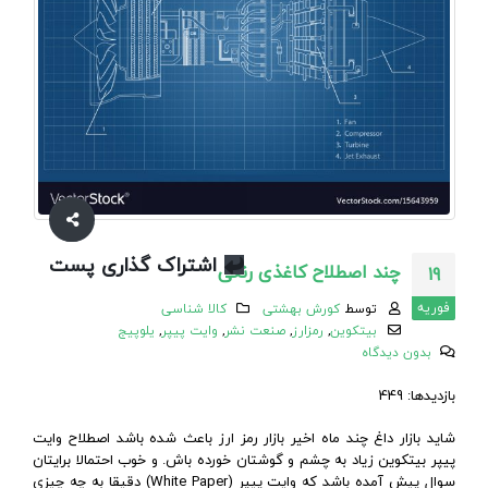
اشتراک گذاری پست
چند اصطلاح کاغذی رنگی
19
فوریه
توسط
کورش بهشتی
کالا شناسی
بیتکوین
,
رمزارز
,
صنعت نشر
,
وایت پیپر
,
یلوپیج
بدون دیدگاه
بازدیدها: 449
شاید بازار داغ چند ماه اخیر بازار رمز ارز باعث شده باشد اصطلاح وایت
پیپر بیتکوین زیاد به چشم و گوشتان خورده باش. و خوب احتمالا برایتان
سوال پیش آمده باشد که وایت پیپر (White Paper) دقیقا به چه چیزی