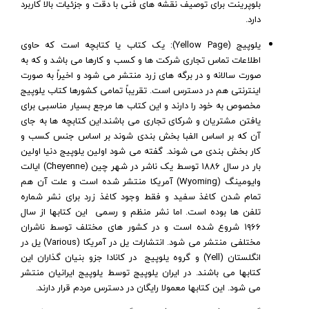
بلوپرینت برای توصیف نقشه های فنی با دقت و جزئیات بالا کاربرد
دارد.
یلوپیج (Yellow Page): یک کتاب یا کتابچه است که حاوی
اطلاعات تماس تجاری شرکت ها و کسب و کارها
می باشد و که به
صورت سالانه و در برگه های زرد منتشر می شود و اخیراً به صورت
اینترنتی هم در دسترس است. تقریباً تمامی کشورها کتاب یلوپیج
مخصوص به خود را دارند و این کتاب ها مرجع بسیار مناسبی برای
یافتن مشتریان و شرکای تجاری می باشند.
این کتابچه ها به جای
آن که بر اساس الفبا بخش بندی شوند بر اساس جنس کسب و
کار بخش بندی می شوند. گفته
می شود اولین یلوپیج دنیا اولین
بار در سال ۱۸۸۶ توسط یک ناشر در شهر چین (Cheyenne) ایالت
وایومینگ (Wyoming) آمریکا منتشر شده است و علت آن هم
تمام شدن کاغذ سفید و فقط وجود کاغذ زرد برای نشر شماره
تلفن ها بوده است. اما نشر منظم و رسمی این کتابها از سال
۱۹۶۶ شروع شده است و در کشور های مختلف توسط ناشران
مختلفی منتشر می شود. انتشارات یل در آمریکا (Various) یل در
انگلستان (Yell) و گروه یلوپیج در کانادا جزو بنیان گذاران این
کتابها می باشند. در ایران یلوپیج توسط یلوپیج ایرانیان منتشر
می شود. این کتابها معمولا رایگان در دسترس مردم قرار دارند.