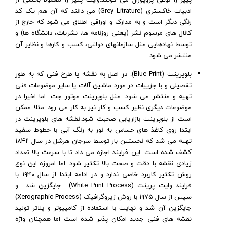
ادبیات خاکستری (Grey Litrature) می دانند که آن هم یک کد
رنگی دیگر است و به مدارک و اوراقی اطلاق می شود که خارج از
کانال های مرسوم نشر (یعنی روزنامه ها، نشریات، دانشگاه ها) و
توسط نهادهایی مثل سازمانهای دولتی، کسب و کارها و نظایر آن
منتشر می شود.
بلوپرینت (Blue Print): در اصل به نقشه یا طرح فنی که به طور
تفصیلی و با جزییات در مورد ماشین آلات یا سایر موضوعات فنی
تهیه و منتشر می شود. مثل بلوپرینت موتور جت. اما اخیرا در
موضوعات دیگری نظیر کسب و کار نیز به کار می رود. مثلا ممکن
است از بلوپرینت بازاریابی صحبت شود.
نقشه های بلوپرینت در
ابتدا روی کاغذ های حساس به نور به رنگ آبی با خطوط سفید
تهیه می شد که نخستین بار توسط سرجان هرشل در سال ۱۸۴۲
کشف شده است. این فرایند اجازه می داد تا با سرعت بالا تعداد
زیادی نقشه با دقت و صحت بالا تکثیر شود. اما امروزه این نوع
روش تکثیر کاربرد خاصی ندارد و در ادامه ابتدا از سال ۱۹۴۰ با
فرایند وایت پرینت (White Print Process) جایگزین شد و
سپس از سال ۱۹۷۵ با روش زیروگرافیک (Xerographic Process)
جایگزین آن شد و نهایت با استفاده از کامپیوتر و پلاتر تولید
نقشه های فنی جدید امکان پذیر شده است اما همچنان واژه