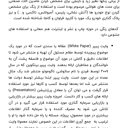
از برخی رنگها نظیر زرد و نارنجی برای مشخص کردن ماشین الات صنعتی
برای مدت های طولانی مرسوم بوده است و استفاده از رنگ برای مشخص
کردن نوع خودرو ها (آتش نشانی، پلیس، آمبولانس، تاکسی و…) و نیز
پلاک گذاری خودرو یک مورد با کاربرد فراوان و کاملا شناخته شده است.
کدهای رنگی در حوزه چاپ و نشر و اینترنت هم معانی و استفاده های
متنوعی دارد:
وایت پیپر (White Paper):
مقاله یا سندی است که در مورد یک
موضوع پیچیده توسط مقام مسئول آن تهیه و منتشر می شود تا
اطلاعات دقیق و کاملی در مورد آن موضوع و فلسفه پشت آن به
خوانندگان و مخاطبان ارائه بدهند. وایت پیپر بیتکوین که در سال
۲۰۰۹ توسط فردی با نام ساتوشی ناکوموتو منتشر شد یک مثال
عمده در این مورد است.
وایت پیپر ابتدا بیشتر توسط دولت ها
منتشر می شد اما بعدها توسط کسب و کارها نیز مورد استفاده
قرار گرفت و
می توان آن را معادل پرزنتیشن (Presentation) یا
ارائه های کسب و کار دانست. امروزه وایت پیپر بیشتر در بازاریابی
و بازاریابی سرمایه گذاری مورد استفاده قرار می گیرد و در آن
تلاش می شود به مصرف کننده و یا سرمایه گذار اطلاعات
بیشتری در مورد محصول، پروژه، مسئله یا راه حل داده شود یا او را
ترغیب به جمع آوری اطلاعات در این خصوص نمایند معمولا وایت
پیپر را نوعی پروپوزال می گویند.
وایت پیپر را معمولا بخشی از