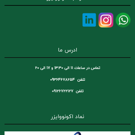
ادرس ما
تماس در ساعات 11 الی 13:30 و 17 الی 20
تلفن 09364678254
تلفن 09126722127
نماد اکونووایزر