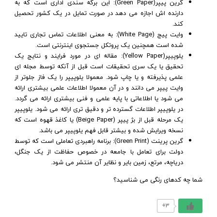
گرین پیپر(Green Paper): این برگه سندی اداری است که به
دارنده اش اجازه می دهد در صورت تمایل در یک کشور تحصیل
کند.
وایت پیج (White Page): به معنی اطلاعات تماس تجاری تایید
شده است همچنین یک پروتکل جستجوی اینترنتی است.
یلوپیپر(Yellow Paper): مقاله ای در مورد فرایند و نتایج یک
تحقیق یا یک سری تحقیقات است قبل از آنکه توسط مجله ای
علمی پذیرفته و یا چاپ شود. معمولا یلوپیپر را یک فاز جلوتر از
وایت پیپر می دانند و در آن معمولا اطلاعات علمی بیشتری ارائه
می شود یا اطلاعاتی با پایه علمی و فنی بیشتری ارائه می گردد.
در یلوپیپر اطلاعات گسترده تر و دقیق تری ارائه می شود. یلوپیپر
یک مرحله قبل از بژ پیپر (Beige Paper) یا کاغذ قهوه است که
نسخه ویرایش شده و بیشتر قابل فهم یلوپیپر می باشد.
گرین پرینت (Green Print): برنامه راهبردی تعاملی است که توسط
دولت برای تعامل با جامعه در خصوص حفاظت از یک جنگل،
دریاچه، مرتع، زمین بایر و نظایر آن منتشر می شود.
شما چه کدهای رنگی می شناسید؟
3+