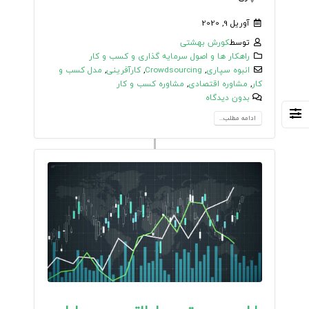
آوریل 9, 2020
توسط
کورش بهشتی
راهکار ها و اصول سرمایه گذاری و کسب و کار
انبوه سپاری
,
Crowdsourcing
,
کارآفرینی
,
مدل کسب و
کار
,
مشاوره اقتصادی
,
مشاوره کسب و کار
بدون دیدگاه
ادامه مطلب...