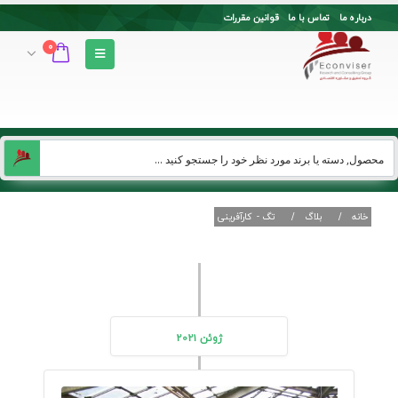
درباره ما
تماس با ما
قوانین مقررات
0
خانه
بلاگ
تگ -
کارآفرینی
ژوئن 2021