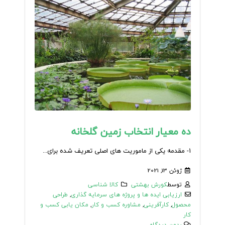
ده معیار انتخاب زمین گلخانه
1- مقدمه یکی از ماموریت های اصلی تعریف شده برای...
ژوئن 13, 2021
توسط
کورش بهشتی
کالا شناسی
ارزیابی ایده ها و پروژه های سرمایه گذاری
,
طراحی
محصول
,
کارآفرینی
,
مشاوره کسب و کار
,
مکان یابی کسب و
کار
بدون دیدگاه