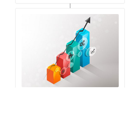
آزبورنی(azborning) چیست؟
خطاهای ادراکی یکی از مباحث مهمی است که در...
ژوئن 3, 2018
توسط
بهشتی
ادوار اقتصادی
برنامه ریزی
,
تصمیم گیری
,
خطای ادراکی
,
خلاقیت
,
راه