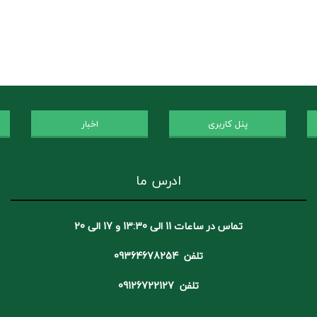
پنل کاربری
اخبار
ادرس ما
تماس در ساعات 11 الی 13:30 و 17 الی 20
تلفن 09364678254
تلفن 09126722127