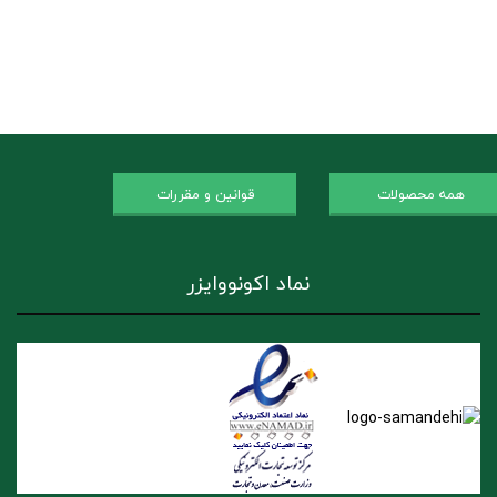
همه محصولات
قوانین و مقررات
نماد اکونووایزر