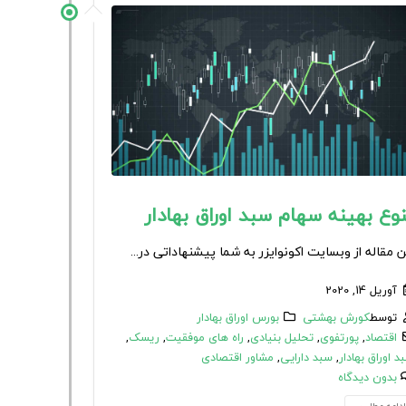
نوع بهینه سهام سبد اوراق بهادار
ن مقاله از وبسایت اکونوایزر به شما پیشنهاداتی در...
آوریل 14, 2020
توسط
کورش بهشتی
بورس اوراق بهادار
اقتصاد
,
پورتفوی
,
تحلیل بنیادی
,
راه های موفقیت
,
ریسک
,
د اوراق بهادار
,
سبد دارایی
,
مشاور اقتصادی
بدون دیدگاه
دامه مطلب...