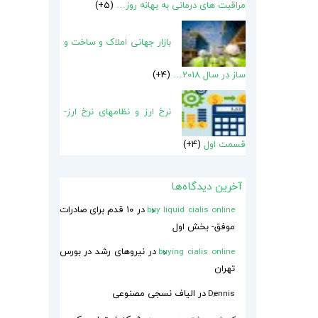
مراقبت های درمانی به بهانه روز…
5+
بازار جهانی املاک و ساخت و
ساز در سال 2018…
4+
نرخ ارز و نظامهای نرخ ارز-
قسمت اول
4+
آخرین دیدگاه‌ها
در
۱۰ قدم برای صادرات
buy liquid cialis online
موفق- بخش اول
در
نیروهای رشد در بورس
buying cialis online
تهران
در
الیاف نسجی مصنوعی
Dennis