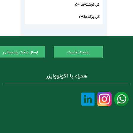
کل نوشته‌ها:
50
کل برگه‌ها:
23
صفحه نخست
ارسال تیکت پشتیبانی
همراه با اکونووایزر